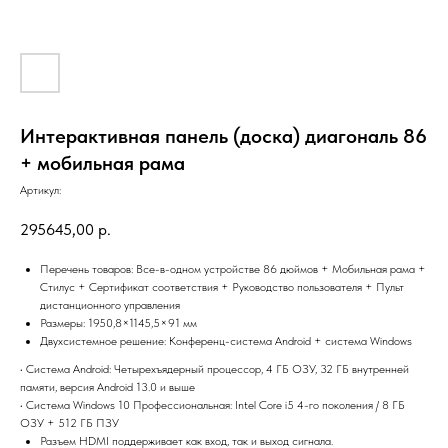
Интерактивная панель (доска) диагональ 86
+ мобильная рама
Артикул:
295645,00
р.
Перечень товаров: Все-в-одном устройстве 86 дюймов + Мобильная рама +
Стилус + Сертификат соответствия + Руководство пользователя + Пульт
дистанционного управления
Размеры: 1950,8×1145,5×91 мм
Двухсистемное решение: Конференц-система Android + система Windows
• Система Android: Четырехъядерный процессор, 4 ГБ ОЗУ, 32 ГБ внутренней
памяти, версия Android 13.0 и выше
• Система Windows 10 Профессиональная: Intel Core i5 4-го поколения / 8 ГБ
ОЗУ + 512 ГБ ПЗУ
Разъем HDMI поддерживает как вход, так и выход сигнала.