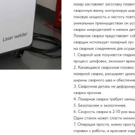
лазер заставляет заготовку плави
сварочную ванну, контролируя шир
пиковую мощность и частоту повт
уникальным преимуществам он ус
сварки микродеталей и мелких дет
Лазерная сварка представляет со
сварщик использует лазерный луч 
на сварные соединения для осуще
1. Сварной шов получается гладк
процесс шлифовки, экономит врем
2. Качающаяся сварочная головка
лазерной сварки, расширяет диап
ширины сварного шва и обеспечив
3. Сварочная деталь не деформиру
сварка прочная.
4. Лазерная сварка требует мень
5. Безопаснее и экологичнее.
6. Скорость сварки в 2-10 раз вы
Один станок может спасти миниму
7. Операция проста, можно присту
справки с работы, а красивое изд