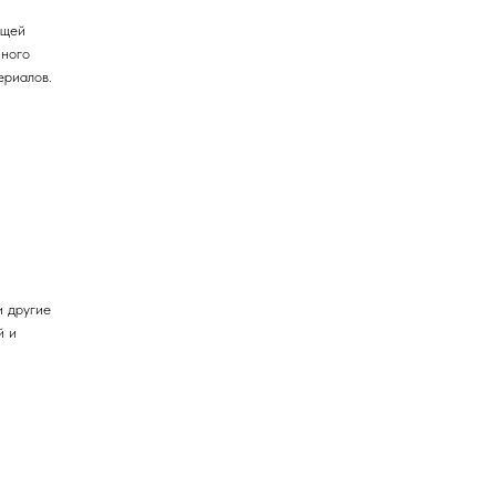
ющей
нного
ериалов.
и другие
й и