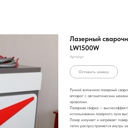
Лазерный сварочн
LW1500W
Артикул:
Оставить заявку
Ручной волоконно-лазерный свар
аппарат с автоматическим механ
проволоки.
Лазерная сварка — высокоэффект
использовании лазерного луча выс
Лазер излучает и нагревает повер
тепло распространяется внутрь з