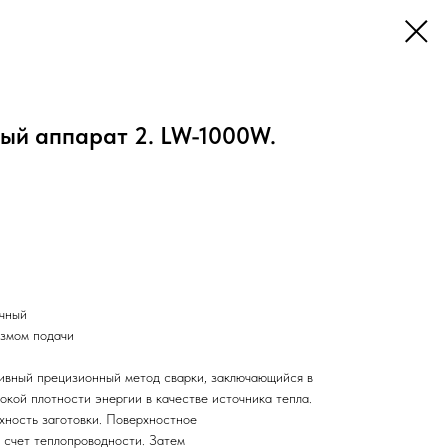
ый аппарат 2. LW-1000W.
очный
измом подачи
ивный прецизионный метод сварки, заключающийся в
окой плотности энергии в качестве источника тепла.
хность заготовки. Поверхностное
а счет теплопроводности. Затем