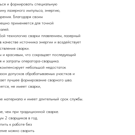
ться и формировать специальную
ину лазерного импульса, энергию,
орения. Благодаря своим
пешно применяется для точной
алей.
бой технологию сварки плавлением, лазерный
в качестве источника энергии и воздействует
ствления сварки.
им и красивым, что сокращает последующий
я и затраты оператора-сварщика.
 компенсирует небольшой недостаток
азон допусков обрабатываемых участков и
ает лучшее формирование сварного шва.
ется, не имеет сварки,
ше материала и имеет длительный срок службы.
ше, чем при традиционной сварке.
м 2 сварщиков в год.
пить к работе без
елие можно сварить